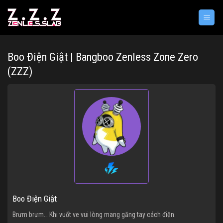
Bỏ
qua
nội
dung
Boo Điện Giật | Bangboo Zenless Zone Zero
(ZZZ)
Boo Điện Giật
Brưm brưm… Khi vuốt ve vui lòng mang găng tay cách điện.